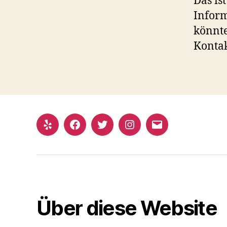
Das is
Inform
könnte
Kontak
Yelp
Facebook
Twitter
Instagram
E-
Mail
Über diese Website